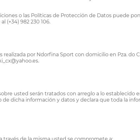
iciones o las Políticas de Protección de Datos puede po
l (+34) 982 230 106.
es realizada por Ndorfina Sport con domicilio en Pza. do 
oki_cx@yahoo.es.
sobre usted serán tratados con arreglo a lo establecido e
de dicha información y datos y declara que toda la infor
s a través de la misma usted se compromete a: