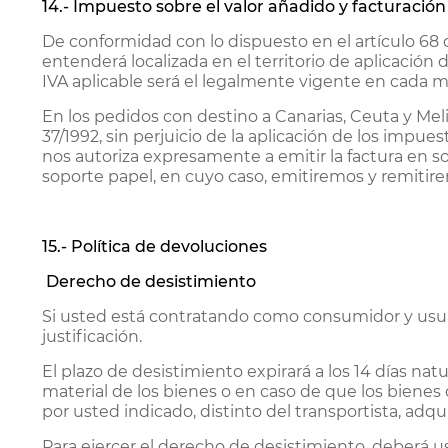
14.- Impuesto sobre el valor añadido y facturación
De conformidad con lo dispuesto en el artículo 68 d
entenderá localizada en el territorio de aplicación d
IVA aplicable será el legalmente vigente en cada m
En los pedidos con destino a Canarias, Ceuta y Melil
37/1992, sin perjuicio de la aplicación de los impu
nos autoriza expresamente a emitir la factura en s
soporte papel, en cuyo caso, emitiremos y remitire
15.- Política de devoluciones
Derecho de desistimiento
Si usted está contratando como consumidor y usuari
justificación.
El plazo de desistimiento expirará a los 14 días nat
material de los bienes o en caso de que los bienes
por usted indicado, distinto del transportista, adqu
Para ejercer el derecho de desistimiento, deberá us