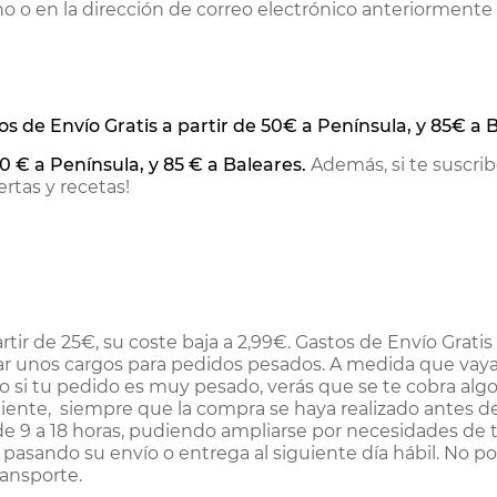
fono o en la dirección de correo electrónico anteriorment
s de Envío Gratis a partir de 50€ a Península, y 85€ a 
50 € a Península, y 85 € a Baleares.
Además, si te suscrib
rtas y recetas!
rtir de 25€, su coste baja a 2,99€. Gastos de Envío Gratis
r unos cargos para pedidos pesados. A medida que vayan 
ro si tu pedido es muy pesado, verás que se te cobra algo
iguiente, siempre que la compra se haya realizado antes de
s de 9 a 18 horas, pudiendo ampliarse por necesidades de 
s, pasando su envío o entrega al siguiente día hábil. No
ransporte.