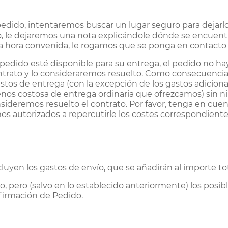
 pedido, intentaremos buscar un lugar seguro para dejarl
, le dejaremos una nota explicándole dónde se encuent
a la hora convenida, le rogamos que se ponga en contacto 
 pedido esté disponible para su entrega, el pedido no h
trato y lo consideraremos resuelto. Como consecuencia 
astos de entrega (con la excepción de los gastos adiciona
os costosa de entrega ordinaria que ofrezcamos) sin ni
ideremos resuelto el contrato. Por favor, tenga en cuen
os autorizados a repercutirle los costes correspondiente
luyen los gastos de envío, que se añadirán al importe tot
pero (salvo en lo establecido anteriormente) los posibl
firmación de Pedido.