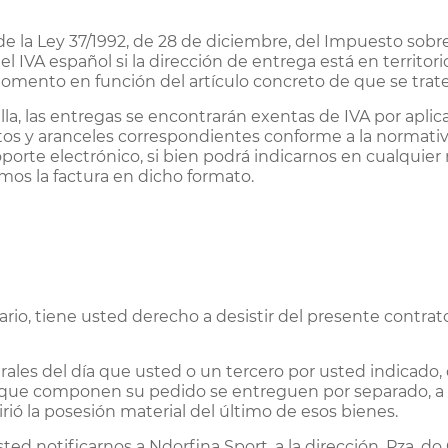
e la Ley 37/1992, de 28 de diciembre, del Impuesto sobre 
el IVA español si la dirección de entrega está en territori
omento en función del artículo concreto de que se trate
la, las entregas se encontrarán exentas de IVA por aplica
estos y aranceles correspondientes conforme a la normati
oporte electrónico, si bien podrá indicarnos en cualquie
mos la factura en dicho formato.
o, tiene usted derecho a desistir del presente contrato
urales del día que usted o un tercero por usted indicado, 
 que componen su pedido se entreguen por separado, a lo
irió la posesión material del último de esos bienes.
ted notificarnos a Ndorfina Sport, a la dirección, Pza. do