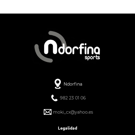
Ndorfina
982 23 01 06
moki_cx@yahoo.es
Legalidad